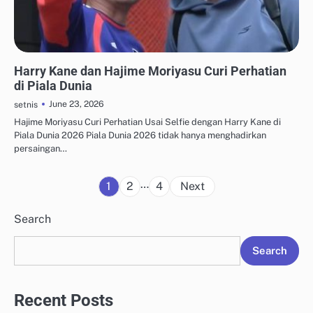
UPDATE TREN MEDIA SOSIAL
Harry Kane dan Hajime Moriyasu Curi Perhatian
di Piala Dunia
June 23, 2026
setnis
Hajime Moriyasu Curi Perhatian Usai Selfie dengan Harry Kane di
Piala Dunia 2026 Piala Dunia 2026 tidak hanya menghadirkan
persaingan…
Posts
…
1
2
4
Next
pagination
Search
Search
Recent Posts