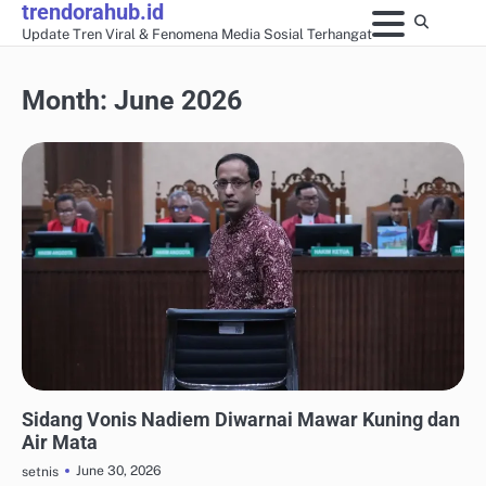
trendorahub.id
Skip
Update Tren Viral & Fenomena Media Sosial Terhangat
to
content
Month:
June 2026
UPDATE TREN MEDIA SOSIAL
Sidang Vonis Nadiem Diwarnai Mawar Kuning dan
Air Mata
June 30, 2026
setnis