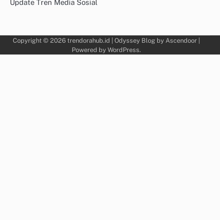
Update Tren Media Sosial
Copyright © 2026
trendorahub.id
| Odyssey Blog by
Ascendoor
|
Powered by
WordPress
.