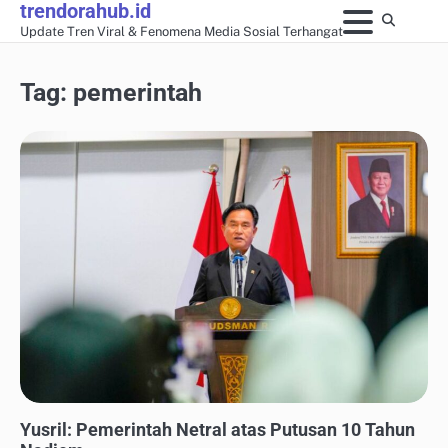
trendorahub.id
Skip
Update Tren Viral & Fenomena Media Sosial Terhangat
to
content
Tag:
pemerintah
UPDATE TREN MEDIA SOSIAL
Yusril: Pemerintah Netral atas Putusan 10 Tahun