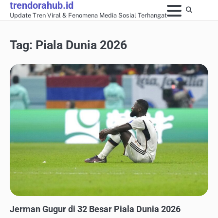
trendorahub.id
Skip
Update Tren Viral & Fenomena Media Sosial Terhangat
to
content
Tag:
Piala Dunia 2026
UPDATE TREN MEDIA SOSIAL
Jerman Gugur di 32 Besar Piala Dunia 2026