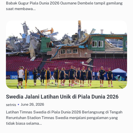
Babak Gugur Piala Dunia 2026 Ousmane Dembele tampil gemilang
saat membawa…
UPDATE TREN MEDIA SOSIAL
Swedia Jalani Latihan Unik di Piala Dunia 2026
June 26, 2026
setnis
Latihan Timnas Swedia di Piala Dunia 2026 Berlangsung di Tengah
Reruntuhan Stadion Timnas Swedia menjalani pengalaman yang
tidak biasa selama…