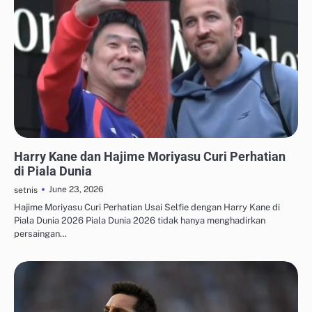
UPDATE TREN MEDIA SOSIAL
Harry Kane dan Hajime Moriyasu Curi Perhatian
di Piala Dunia
June 23, 2026
setnis
Hajime Moriyasu Curi Perhatian Usai Selfie dengan Harry Kane di
Piala Dunia 2026 Piala Dunia 2026 tidak hanya menghadirkan
persaingan…