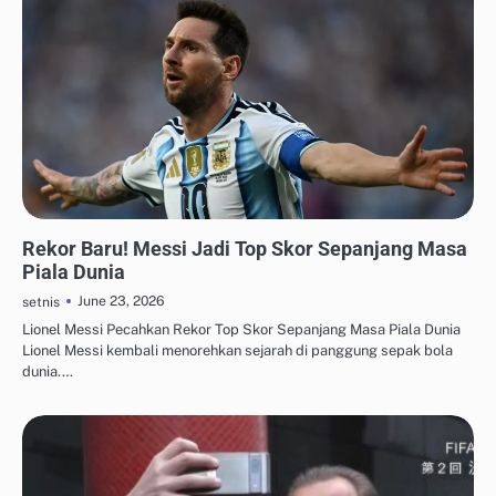
UPDATE TREN MEDIA SOSIAL
Rekor Baru! Messi Jadi Top Skor Sepanjang Masa
Piala Dunia
June 23, 2026
setnis
Lionel Messi Pecahkan Rekor Top Skor Sepanjang Masa Piala Dunia
Lionel Messi kembali menorehkan sejarah di panggung sepak bola
dunia.…