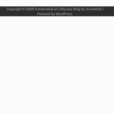
Copyright © 2026
trendorahub.id
| Odyssey Blog by
Ascendoor
|
Powered by
WordPress
.