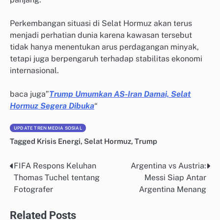
Perkembangan situasi di Selat Hormuz akan terus
menjadi perhatian dunia karena kawasan tersebut
tidak hanya menentukan arus perdagangan minyak,
tetapi juga berpengaruh terhadap stabilitas ekonomi
internasional.
baca juga”
Trump Umumkan AS-Iran Damai, Selat
Hormuz Segera Dibuka
“
UPDATE TREN MEDIA SOSIAL
Tagged
Krisis Energi
,
Selat Hormuz
,
Trump
FIFA Respons Keluhan
Argentina vs Austria:
Post
Thomas Tuchel tentang
Messi Siap Antar
navigation
Fotografer
Argentina Menang
Related Posts