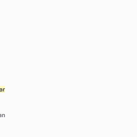
ar
an