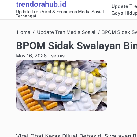
trendorahub.id
Skip
Update Tre
to
Update Tren Viral & Fenomena Media Sosial
Gaya Hidup
Terhangat
content
Home
Update Tren Media Sosial
BPOM Sidak Swa
BPOM Sidak Swalayan Bin
May 16, 2026
setnis
Viral Obat Keras Dijual Bebas di Swalayan