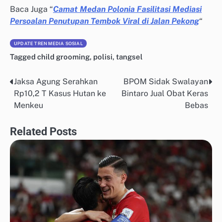
Baca Juga “
Camat Medan Polonia Fasilitasi Mediasi
Persoalan Penutupan Tembok Viral di Jalan Pekong
“
UPDATE TREN MEDIA SOSIAL
Tagged
child grooming
,
polisi
,
tangsel
Jaksa Agung Serahkan
BPOM Sidak Swalayan
Post
Rp10,2 T Kasus Hutan ke
Bintaro Jual Obat Keras
navigation
Menkeu
Bebas
Related Posts