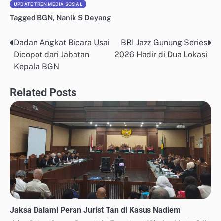
UPDATE TREN MEDIA SOSIAL
Tagged
BGN
,
Nanik S Deyang
Dadan Angkat Bicara Usai
BRI Jazz Gunung Series
Post
Dicopot dari Jabatan
2026 Hadir di Dua Lokasi
navigation
Kepala BGN
Related Posts
Jaksa Dalami Peran Jurist Tan di Kasus Nadiem